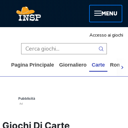
MENU
Accesso ai giochi
Pagina Principale
Giornaliero
Carte
Rompi
Pubblicità
Ad
Giochi Di Carte