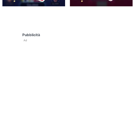
Pubblicità
Ad