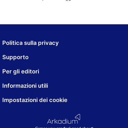
Politica sulla privacy
Supporto
Per gli editori
Informazioni utili
Impostazioni dei cookie