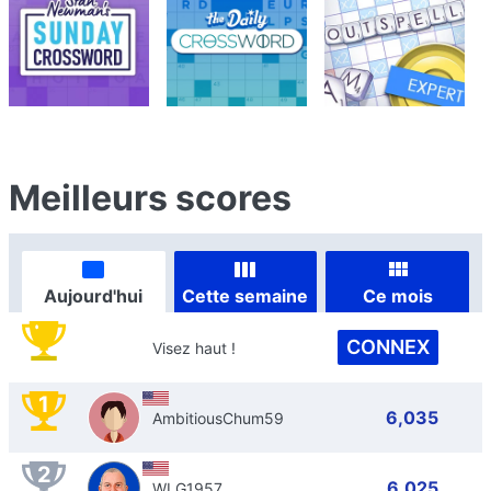
Meilleurs scores
Aujourd'hui
Cette semaine
Ce mois
CONNEX
Visez haut !
1
6,035
AmbitiousChum59
2
6,025
WLG1957