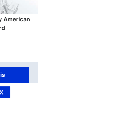
ly American
rd
is
X