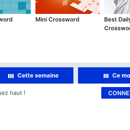
sword
Mini Crossword
Best Dai
Crosswo
Cette semaine
Ce mo
sez haut !
CONNE