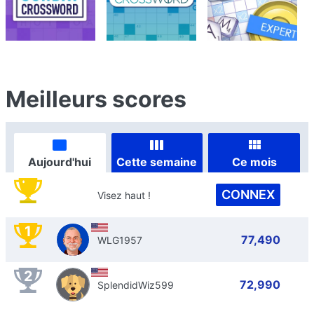
Meilleurs scores
Aujourd'hui
Cette semaine
Ce mois
CONNEX
Visez haut !
1
77,490
WLG1957
2
72,990
SplendidWiz599