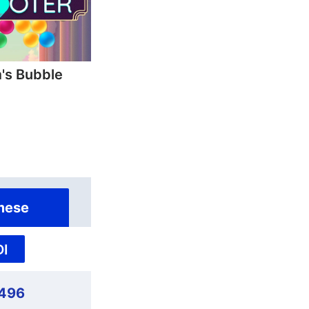
's Bubble
mese
I
,496