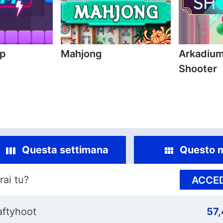
mp
Mahjong
Arkadium
Shooter
Questa settimana
Questo 
rai tu?
ACCED
aftyhoot
57