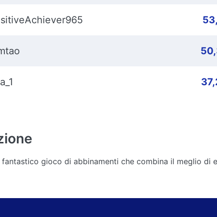
sitiveAchiever965
53
mtao
50
a_1
37
zione
vo fantastico gioco di abbinamenti che combina il meglio di 