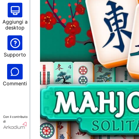
Aggiungi a
desktop
Supporto
Commenti
Con il contributo
di