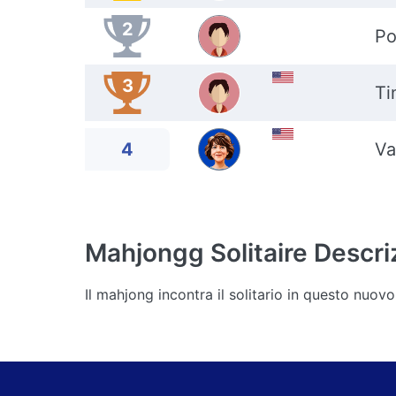
2
Po
3
Ti
4
Va
Mahjongg Solitaire
Descri
Il mahjong incontra il solitario in questo nuo