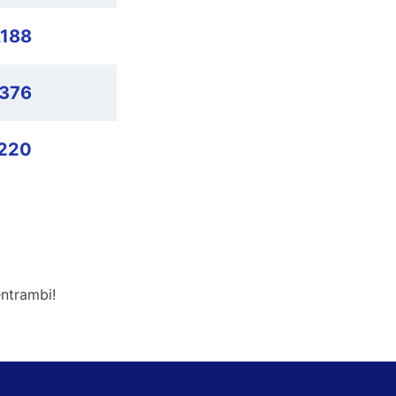
,188
,376
,220
entrambi!