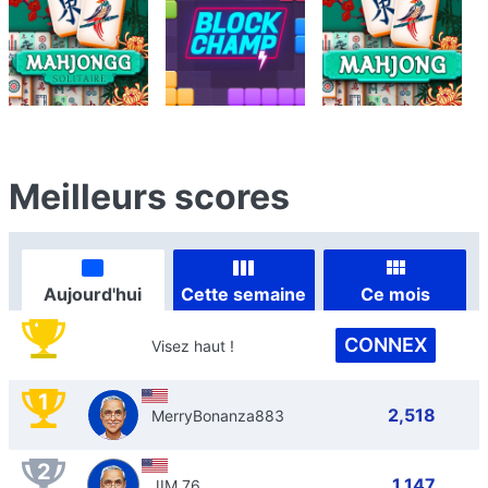
Meilleurs scores
Aujourd'hui
Cette semaine
Ce mois
CONNEX
Visez haut !
1
2,518
MerryBonanza883
2
1,147
JIM 76