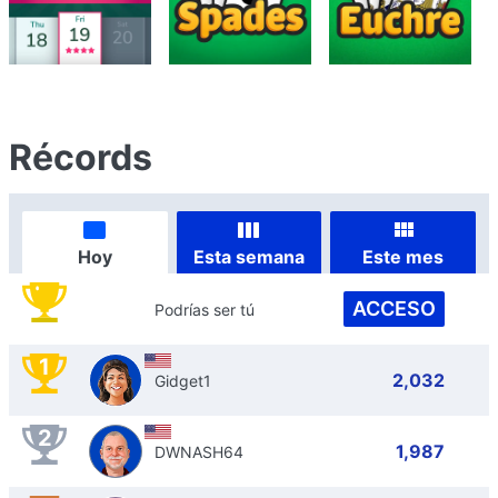
Récords
Hoy
Esta semana
Este mes
ACCESO
Podrías ser tú
1
2,032
Gidget1
2
1,987
DWNASH64