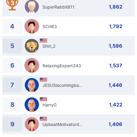
3
1,862
SuperRabbit811
4
1,792
SCH63
5
1,596
Shirl_2
6
1,537
RelaxingExpert343
7
1,446
JESUSiscomingbacksoonrepent
8
1,422
HarryG
9
1,406
UpbeatMotivator426