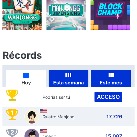
Récords
Hoy
Esta semana
Este mes
ACCESO
Podrías ser tú
1
17,726
Quatro Mahjong
2
15,087
Onery1