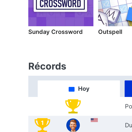
Sunday Crossword
Outspell
Récords
Hoy
Po
1
D