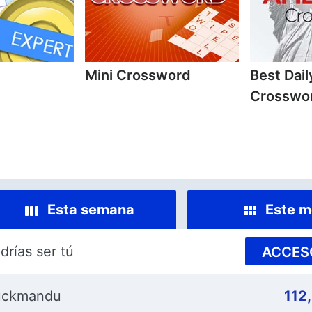
Mini Crossword
Best Dai
Crosswo
Esta semana
Este m
drías ser tú
ACCES
uckmandu
112