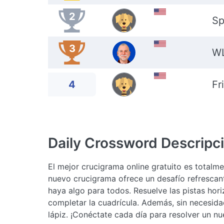
2
Sp
3
W
4
Fr
Daily Crossword
Descripc
El mejor crucigrama online gratuito es total
nuevo crucigrama ofrece un desafío refrescan
haya algo para todos. Resuelve las pistas hor
completar la cuadrícula. Además, sin necesidad
lápiz. ¡Conéctate cada día para resolver un n