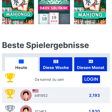
Beste Spielergebnisse
Heute
Diese Woche
Diesen Monat
LOGIN
Da kannst du sein
1
2,193
bill1952
2
1,830
SCH63